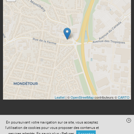
Leaflet
| ©
OpenStreetMap
contributeurs ©
CARTO
x
En poursuivant votre navigation sur ce site, vous acceptez
Site réalisé avec
Digital Avocat
l'utilisation de cookies pour vous proposer des contenus et
Accès administration
Confidentialité
Conditions Générales de Vente
services adaptés.
En savoir plus
-
Refuser